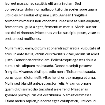
laoreet massa, nec sagittis elit urna in diam. Sed
consectetur dolor non nulla porttitor, in scelerisque quam
ultricies. Phasellus et ipsum justo. Aenean fringilla a
fermentum mauris non venenatis. Praesent at nulla aliquam,
fermentum ligula a eget, fermentum metus. Morbi auctor
sed dui et rhoncus. Maecenas varius suscipit ipsum, vitae et
pretium est mollis nec.
Nullam arcu enim, dictum at pharetra pharetra, vulputate ut
eros. In ante lacus, varius quis facilisis vitae, iaculis sit amet
justo. Donec hendrerit diam. Pellentesque egestas risus a
cursus nisl aliquam malesuada. Donec suscipit posuere
fringilla. Vivamus tristique, odio non efficitur malesuada,
purus quam dictum elit, vitae hendrerit ex magna et urna.
Nulla sed blandit ante, eu auctor felis. Vivamus ornare
quam dignissim odio tincidunt a eleifend. Maecenas
gravida porta purus est vestibulum. Nam ut elit massa.
Etiam metus sapien, placerat eget volutpat eu, ultrices id