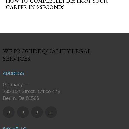
HOW TO COMPLETELY DESTROY YOUR
CAREER IN 5 SECONDS
WE PROVIDE QUALITY
LEGAL
SERVICES.
ADDRESS
Germany —
785 15h Street, Office 478
Berlin, De 81566
SAY HELLO